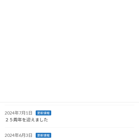
年末年始の営業日について
2025年11月11日
更新情報
ソロエルアリーナWebサイトでの一部商品のご注文再開について
2025年10月20日
更新情報
【重要なお知らせ】ランサムウェア感染によるシステム障害発生
のお知らせとお詫び
2025年4月10日
更新情報
事務所移転のお知らせ
2024年9月12日
更新情報
防災用品をソロえよう！
2024年7月1日
更新情報
２５周年を迎えました
2024年6月3日
更新情報