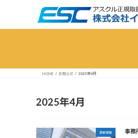
コ
ナ
ン
ビ
テ
ゲ
ン
ー
ツ
シ
へ
ョ
ス
ン
キ
に
ッ
移
プ
動
HOME
お知らせ
2025年4月
2025年4月
事務
更新情報